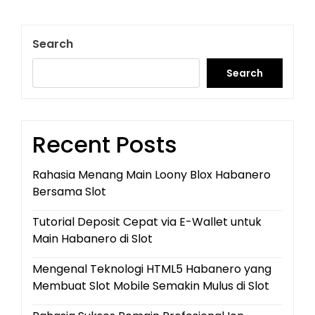
pagination
Search
Search
Recent Posts
Rahasia Menang Main Loony Blox Habanero
Bersama Slot
Tutorial Deposit Cepat via E-Wallet untuk
Main Habanero di Slot
Mengenal Teknologi HTML5 Habanero yang
Membuat Slot Mobile Semakin Mulus di Slot