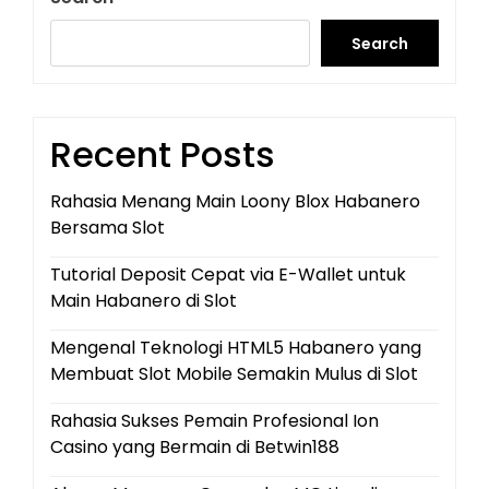
Search
Recent Posts
Rahasia Menang Main Loony Blox Habanero
Bersama Slot
Tutorial Deposit Cepat via E-Wallet untuk
Main Habanero di Slot
Mengenal Teknologi HTML5 Habanero yang
Membuat Slot Mobile Semakin Mulus di Slot
Rahasia Sukses Pemain Profesional Ion
Casino yang Bermain di Betwin188