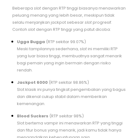
Beberapa
slot
dengan RTP tinggi biasanya menawarkan
peluang menang yang lebih besar, meskipun tidak
selalu menjanjikan jackpot sebesar
slot
progresif.
Contoh
slot
dengan RTP tinggi yang patut dicoba:
Ugga Bugga
(RTP sekitar 99.07%)
Meski tampilannya sederhana,
slot
ini memiliki RTP
yang luar biasa tinggi, membuatnya sangat menarik
bagi pemain yang ingin bermain dengan risiko
rendah.
Jackpot 6000
(RTP sekitar 98.86%)
Slot klasik ini punya tingkat pengembalian yang bagus
dan dikenal cukup stabil dalam memberikan
kemenangan.
Blood Suckers
(RTP sekitar 98%)
Slot bertema vampir ini menawarkan RTP yang tinggi
dan fitur bonus yang menarik, jadi kamu tidak hanya
mengandalkan keberuntungan saja.