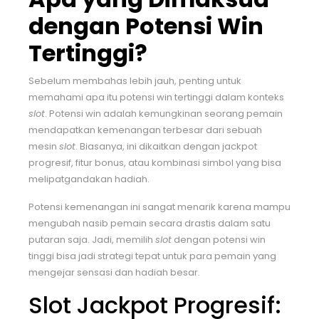
dengan Potensi Win
Tertinggi?
Sebelum membahas lebih jauh, penting untuk
memahami apa itu potensi win tertinggi dalam konteks
slot
. Potensi win adalah kemungkinan seorang pemain
mendapatkan kemenangan terbesar dari sebuah
mesin
slot
. Biasanya, ini dikaitkan dengan jackpot
progresif, fitur bonus, atau kombinasi simbol yang bisa
melipatgandakan hadiah.
Potensi kemenangan ini sangat menarik karena mampu
mengubah nasib pemain secara drastis dalam satu
putaran saja. Jadi, memilih
slot
dengan potensi win
tinggi bisa jadi strategi tepat untuk para pemain yang
mengejar sensasi dan hadiah besar.
Slot Jackpot Progresif: