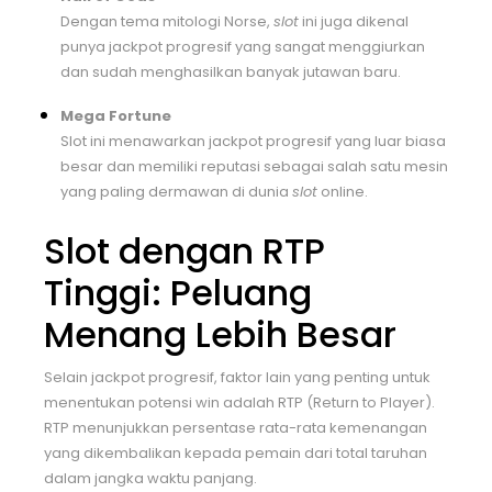
Dengan tema mitologi Norse,
slot
ini juga dikenal
punya jackpot progresif yang sangat menggiurkan
dan sudah menghasilkan banyak jutawan baru.
Mega Fortune
Slot ini menawarkan jackpot progresif yang luar biasa
besar dan memiliki reputasi sebagai salah satu mesin
yang paling dermawan di dunia
slot
online.
Slot dengan RTP
Tinggi: Peluang
Menang Lebih Besar
Selain jackpot progresif, faktor lain yang penting untuk
menentukan potensi win adalah RTP (Return to Player).
RTP menunjukkan persentase rata-rata kemenangan
yang dikembalikan kepada pemain dari total taruhan
dalam jangka waktu panjang.