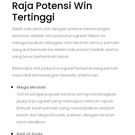
Raja Potensi Win
Tertinggi
Salah satu jenis
slot
dengan potensi kemenangan
terbesar adalah
slot
jackpot progresif. Mesin ini
mengumpulkan sebagian dari taruhan semua pemain
yang ikut bermain ke dalam satu kolam hadiah utama
yang terus bertambah besar.
Beberapa
slot
jackpot progresif terkenal yang pernah
mencatat kemenangan fantastis antara lain:
Mega Moolah
Slot
ini sangat populer karena sering membagikan
jackpot progresif yang mencapai miliaran rupiah.
Banyak kisah pemain yang mendapatkan jackpot
besar dari Mega Moolah, bahkan dengan taruhan
kecil sekalipun.
Hall of Gods