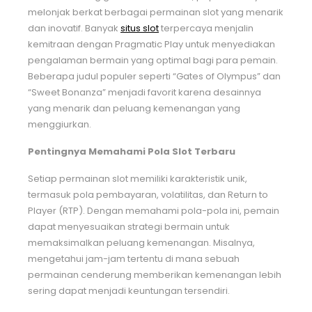
melonjak berkat berbagai permainan slot yang menarik
dan inovatif. Banyak
situs slot
terpercaya menjalin
kemitraan dengan Pragmatic Play untuk menyediakan
pengalaman bermain yang optimal bagi para pemain.
Beberapa judul populer seperti “Gates of Olympus” dan
“Sweet Bonanza” menjadi favorit karena desainnya
yang menarik dan peluang kemenangan yang
menggiurkan.
Pentingnya Memahami Pola Slot Terbaru
Setiap permainan slot memiliki karakteristik unik,
termasuk pola pembayaran, volatilitas, dan Return to
Player (RTP). Dengan memahami pola-pola ini, pemain
dapat menyesuaikan strategi bermain untuk
memaksimalkan peluang kemenangan. Misalnya,
mengetahui jam-jam tertentu di mana sebuah
permainan cenderung memberikan kemenangan lebih
sering dapat menjadi keuntungan tersendiri.