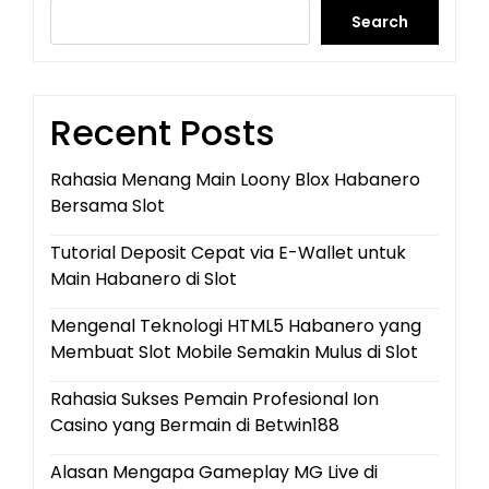
Search
Recent Posts
Rahasia Menang Main Loony Blox Habanero
Bersama Slot
Tutorial Deposit Cepat via E-Wallet untuk
Main Habanero di Slot
Mengenal Teknologi HTML5 Habanero yang
Membuat Slot Mobile Semakin Mulus di Slot
Rahasia Sukses Pemain Profesional Ion
Casino yang Bermain di Betwin188
Alasan Mengapa Gameplay MG Live di