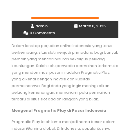
admin
March 8, 2025
0 Comments
Dalam lanskap perjudian online Indonesia yang terus
berkembang, situs slot menjadi primadona bagi banyak
pemain yang mencari hiburan sekaligus peluang
keuntungan. Salah satu penyedia permainan terkemuka
yang mendominasi pasar ini adalah Pragmatic Play,
yang dikenal dengan inovasi dan kualitas
permainannya. Bagi Anda yang ingin meningkatkan
peluang kemenangan, memahami pola permainan
terbaru di situs slot adalah langkah yang bijak.
Mengenal Pragmatic Play di Pasar Indonesia
Pragmatic Play telah lama menjadi nama besar dalam
industri iGaming global. Di Indonesia, popularitasnya