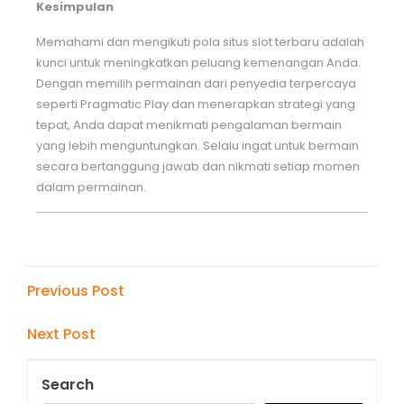
Kesimpulan
Memahami dan mengikuti pola situs slot terbaru adalah
kunci untuk meningkatkan peluang kemenangan Anda.
Dengan memilih permainan dari penyedia terpercaya
seperti Pragmatic Play dan menerapkan strategi yang
tepat, Anda dapat menikmati pengalaman bermain
yang lebih menguntungkan. Selalu ingat untuk bermain
secara bertanggung jawab dan nikmati setiap momen
dalam permainan.
Post
Previous
Previous Post
Post
navigation
Next
Next Post
Post
Search